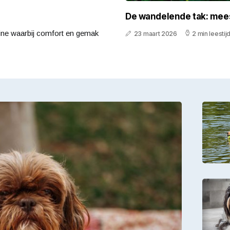
De wandelende tak: mee
van camouflage in je
utine waarbij comfort en gemak
23 maart 2026
2 min leestij
terrarium