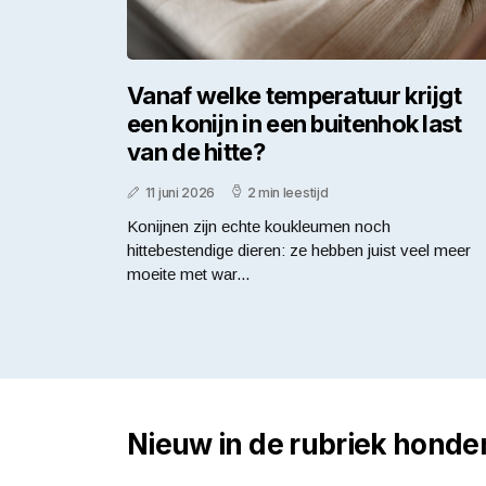
Vanaf welke temperatuur krijgt
een konijn in een buitenhok last
van de hitte?
11 juni 2026
2 min leestijd
Konijnen zijn echte koukleumen noch
hittebestendige dieren: ze hebben juist veel meer
moeite met war...
Nieuw in de rubriek honde