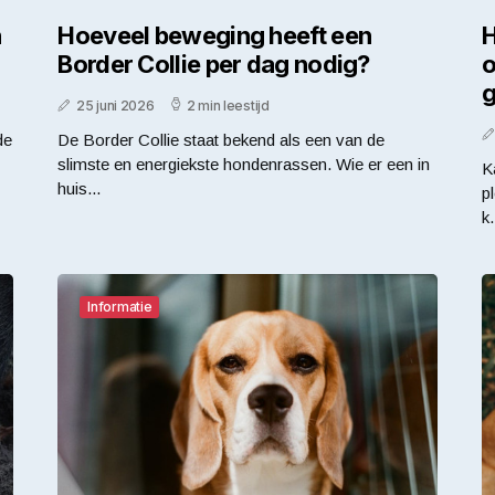
n
Hoeveel beweging heeft een
H
Border Collie per dag nodig?
o
g
25 juni 2026
2 min leestijd
de
De Border Collie staat bekend als een van de
slimste en energiekste hondenrassen. Wie er een in
K
huis...
p
k.
Informatie