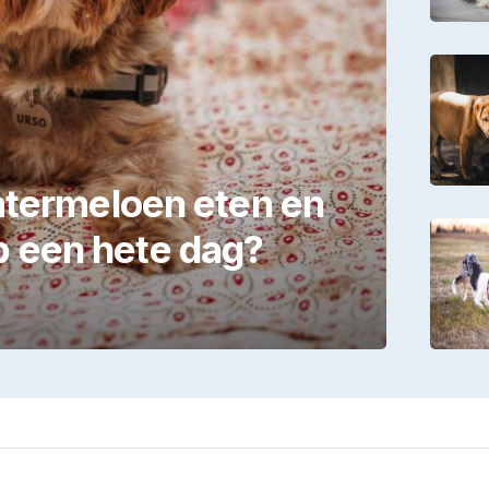
termeloen eten en
op een hete dag?