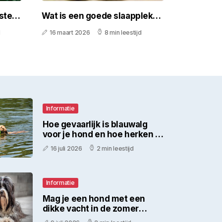
ster
Wat is een goede slaapplek
voor mijn kat?
d
16 maart 2026
8 min leestijd
Informatie
Hoe gevaarlijk is blauwalg
voor je hond en hoe herken je
het in juli?
16 juli 2026
2 min leestijd
Informatie
Mag je een hond met een
dikke vacht in de zomer
scheren om hem koeler te