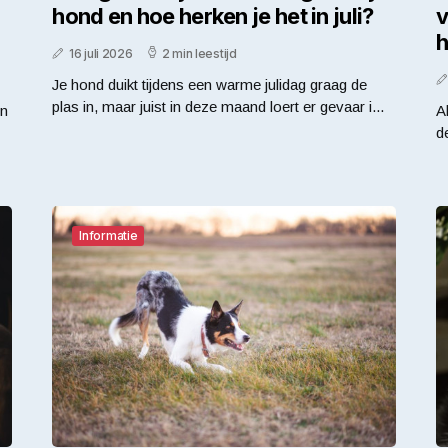
hond en hoe herken je het in juli?
v
h
16 juli 2026
2 min leestijd
Je hond duikt tijdens een warme julidag graag de
plas in, maar juist in deze maand loert er gevaar i...
en
A
d
Informatie