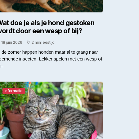
at doe je als je hond gestoken
ordt door een wesp of bij?
18 juni 2026
2 min leestijd
n de zomer happen honden maar al te graag naar
oemende insecten. Lekker spelen met een wesp of
j...
Informatie