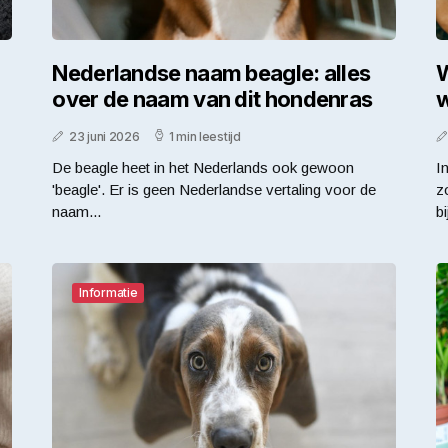
Nederlandse naam beagle: alles
W
over de naam van dit hondenras
w
23 juni 2026
1 min leestijd
De beagle heet in het Nederlands ook gewoon
I
'beagle'. Er is geen Nederlandse vertaling voor de
z
naam...
bi
Informatie