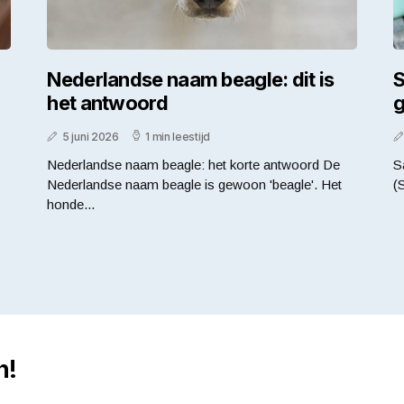
Nederlandse naam beagle: dit is
S
het antwoord
g
5 juni 2026
1 min leestijd
Nederlandse naam beagle: het korte antwoord De
S
Nederlandse naam beagle is gewoon 'beagle'. Het
(
honde...
n!