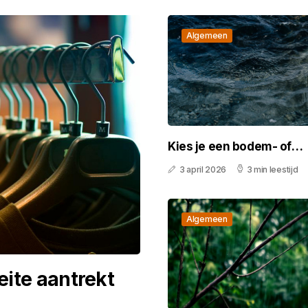
Algemeen
Kies je een bodem- of
wateranalyse? Zo pak je
3 april 2026
3 min leestijd
shop slim aan
Algemeen
eite aantrekt