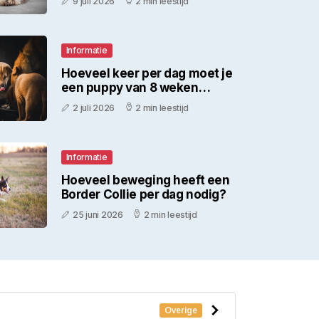
9 juli 2026
2 min leestijd
houden?
Informatie
Hoeveel keer per dag moet je
een puppy van 8 weken
voeren?
2 juli 2026
2 min leestijd
Informatie
Hoeveel beweging heeft een
Border Collie per dag nodig?
25 juni 2026
2 min leestijd
Overige