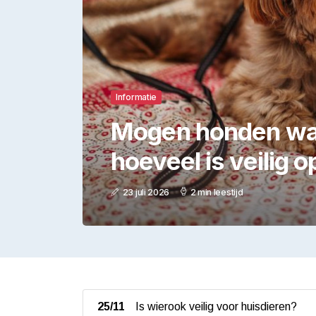
Informatie
Mogen honden wa
hoeveel is veilig 
23 juli 2026
2 min leestijd
25/11
Is wierook veilig voor huisdieren?