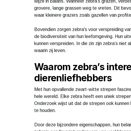
wijze in balans. Wanneer zebra’s grazen, verb
grovere, lange grassen weg te vreten. Dit bev
waar kleinere grazers zoals gazellen van profit
Bovendien zorgen zebra's voor verspreiding van
de biodiversiteit van hun leefomgeving. Hun ui
kunnen verspreiden. In die zin zijn zebra’s niet
waarin zij leven.
Waarom zebra’s intere
dierenliefhebbers
Met hun opvallende zwart-witte strepen fascine
hele wereld. Elke zebra heeft een uniek strep
Onderzoek wijst uit dat de strepen ook kunnen 
te houden.
Door deze bijzondere eigenschappen, hun belang