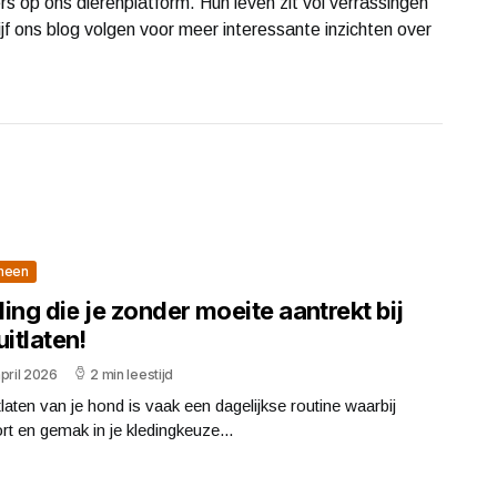
s op ons dierenplatform. Hun leven zit vol verrassingen
lijf ons blog volgen voor meer interessante inzichten over
meen
ing die je zonder moeite aantrekt bij
uitlaten!
pril 2026
2 min leestijd
tlaten van je hond is vaak een dagelijkse routine waarbij
t en gemak in je kledingkeuze...