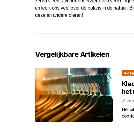
zebra’s een favoriet onderwerp van veel blogger
en leert ons veel over de balans in de natuur. B
deze en andere dieren!
Vergelijkbare Artikelen
Alge
Kled
het 
28 a
Het ui
comfor