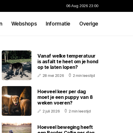
06 Aug 2026 23:00
n
Webshops
Informatie
Overige
Vanaf welke temperatuur
is asfalt te heet om je hond
op te laten lopen?
28 mei 2026
2 min leestijd
Hoeveel keer per dag
moet je een puppy van 8
weken voeren?
2 juli 2026
2 min leestijd
Hoeveel beweging heeft
een Border Collie per dag