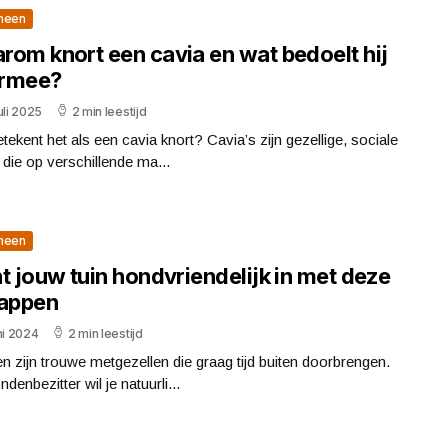
meen
rom knort een cavia en wat bedoelt hij
rmee?
uli 2025
2 min leestijd
tekent het als een cavia knort? Cavia’s zijn gezellige, sociale
 die op verschillende ma...
meen
t jouw tuin hondvriendelijk in met deze
tappen
ni 2024
2 min leestijd
 zijn trouwe metgezellen die graag tijd buiten doorbrengen.
ndenbezitter wil je natuurli...