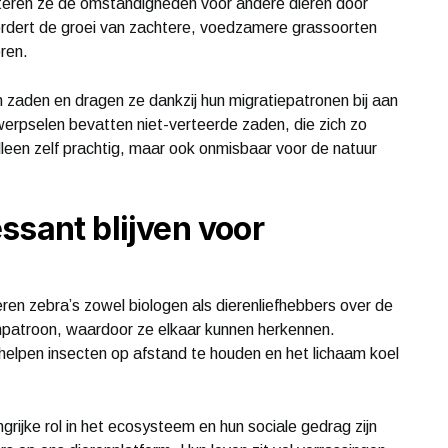
eteren ze de omstandigheden voor andere dieren door
ordert de groei van zachtere, voedzamere grassoorten
eren.
 zaden en dragen ze dankzij hun migratiepatronen bij aan
twerpselen bevatten niet-verteerde zaden, die zich zo
 alleen zelf prachtig, maar ook onmisbaar voor de natuur
ssant blijven voor
ren zebra’s zowel biologen als dierenliefhebbers over de
enpatroon, waardoor ze elkaar kunnen herkennen.
helpen insecten op afstand te houden en het lichaam koel
rijke rol in het ecosysteem en hun sociale gedrag zijn