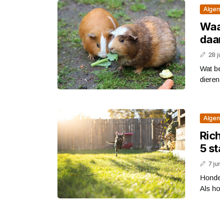
Alge
Waa
daa
28 j
Wat be
dieren
Alge
Rich
5 s
7 ju
Honden
Als ho