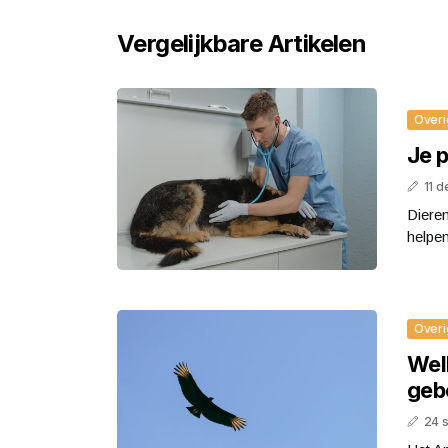
Vergelijkbare Artikelen
Overi
Je p
11 
Dieren
helpen
Overi
Welk
geb
24 