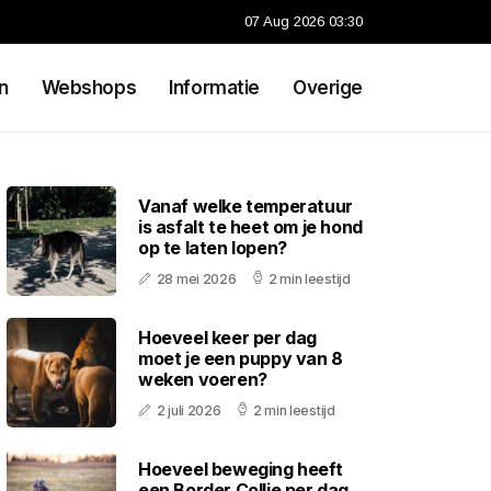
07 Aug 2026 03:30
n
Webshops
Informatie
Overige
Vanaf welke temperatuur
is asfalt te heet om je hond
op te laten lopen?
28 mei 2026
2 min leestijd
Hoeveel keer per dag
moet je een puppy van 8
weken voeren?
2 juli 2026
2 min leestijd
Hoeveel beweging heeft
een Border Collie per dag