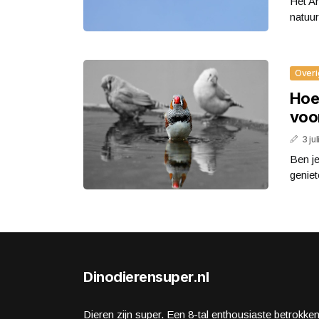
Het A
natuur
Overi
Hoe 
voo
3 ju
Ben je
geniet
Dinodierensuper.nl
Dieren zijn super. Een 8-tal enthousiaste betrokke