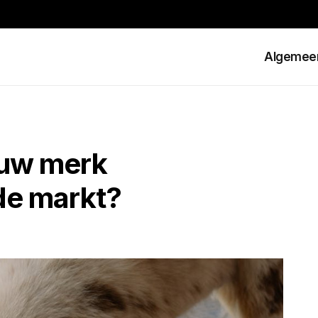
Algemee
euw merk
de markt?