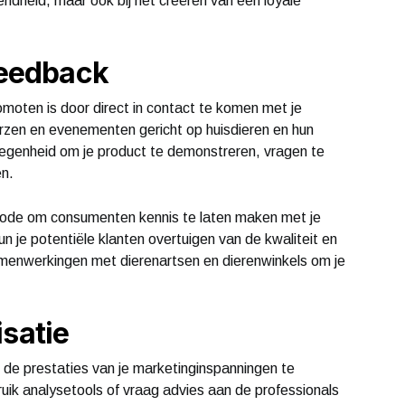
endheid, maar ook bij het creëren van een loyale
feedback
moten is door direct in contact te komen met je
rzen en evenementen gericht op huisdieren en hun
egenheid om je product te demonstreren, vragen te
n.
hode om consumenten kennis te laten maken met je
n je potentiële klanten overtuigen van de kwaliteit en
enwerkingen met dierenartsen en dierenwinkels om je
isatie
m de prestaties van je marketinginspanningen te
uik analysetools of vraag advies aan de professionals