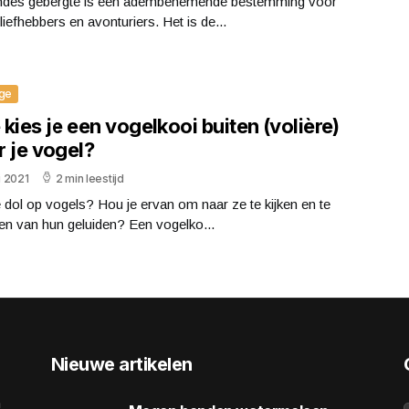
ndes gebergte is een adembenemende bestemming voor
liefhebbers en avonturiers. Het is de...
ge
kies je een vogelkooi buiten (volière)
r je vogel?
li 2021
2 min leestijd
 dol op vogels? Hou je ervan om naar ze te kijken en te
en van hun geluiden? Een vogelko...
Nieuwe artikelen
n