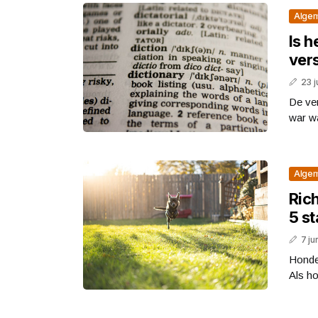
Alge
Is h
vers
23 j
De ver
war wa
Alge
Rich
5 s
7 ju
Honden
Als ho