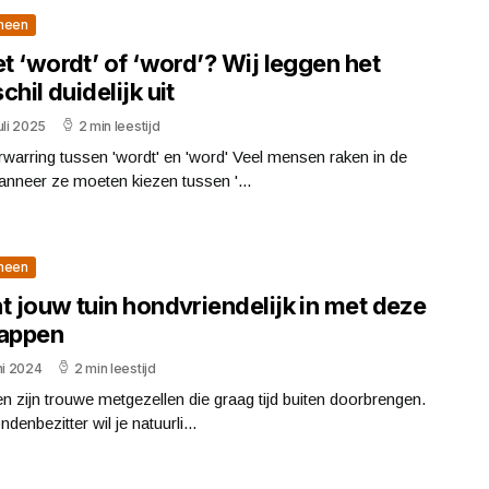
meen
et ‘wordt’ of ‘word’? Wij leggen het
chil duidelijk uit
uli 2025
2 min leestijd
warring tussen 'wordt' en 'word' Veel mensen raken in de
nneer ze moeten kiezen tussen '...
meen
t jouw tuin hondvriendelijk in met deze
tappen
ni 2024
2 min leestijd
 zijn trouwe metgezellen die graag tijd buiten doorbrengen.
ndenbezitter wil je natuurli...