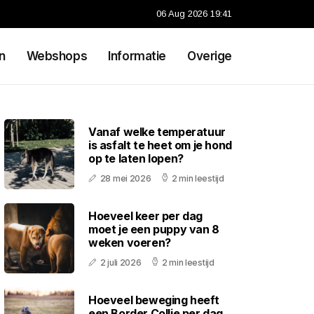
06 Aug 2026 19:41
n
Webshops
Informatie
Overige
Vanaf welke temperatuur
is asfalt te heet om je hond
op te laten lopen?
28 mei 2026
2 min leestijd
Hoeveel keer per dag
moet je een puppy van 8
weken voeren?
2 juli 2026
2 min leestijd
Hoeveel beweging heeft
een Border Collie per dag