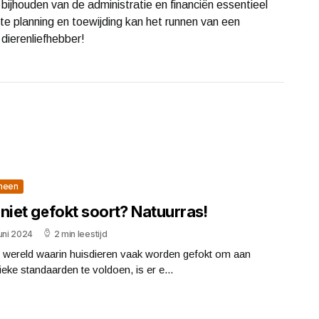
bijhouden van de administratie en financiën essentieel
ste planning en toewijding kan het runnen van een
 dierenliefhebber!
meen
niet gefokt soort? Natuurras!
uni 2024
2 min leestijd
n wereld waarin huisdieren vaak worden gefokt om aan
ieke standaarden te voldoen, is er e...